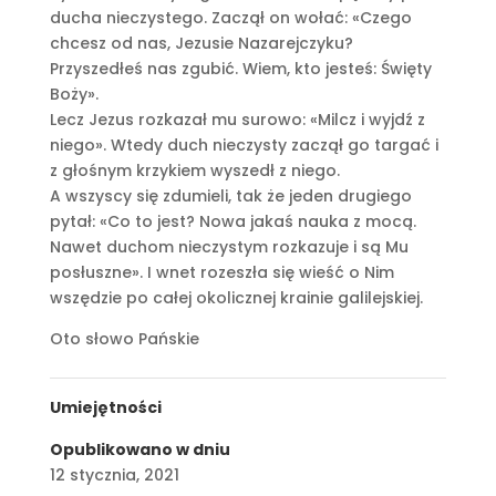
ducha nieczystego. Zaczął on wołać: «Czego
chcesz od nas, Jezusie Nazarejczyku?
Przyszedłeś nas zgubić. Wiem, kto jesteś: Święty
Boży».
Lecz Jezus rozkazał mu surowo: «Milcz i wyjdź z
niego». Wtedy duch nieczysty zaczął go targać i
z głośnym krzykiem wyszedł z niego.
A wszyscy się zdumieli, tak że jeden drugiego
pytał: «Co to jest? Nowa jakaś nauka z mocą.
Nawet duchom nieczystym rozkazuje i są Mu
posłuszne». I wnet rozeszła się wieść o Nim
wszędzie po całej okolicznej krainie galilejskiej.
Oto słowo Pańskie
Umiejętności
Opublikowano w dniu
12 stycznia, 2021