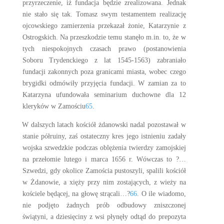
przyrzeczenie, iż fundacja będzie zrealizowana. Jednak
nie stało się tak. Tomasz swym testamentem realizację
ojcowskiego zamierzenia przekazał żonie, Katarzynie z
Ostrogskich. Na przeszkodzie temu stanęło m.in. to, że w
tych niespokojnych czasach prawo (postanowienia
Soboru Trydenckiego z lat 1545-1563) zabraniało
fundacji zakonnych poza granicami miasta, wobec czego
brygidki odmówiły przyjęcia fundacji. W zamian za to
Katarzyna ufundowała seminarium duchowne dla 12
kleryków w Zamościu
65
.
W dalszych latach kościół żdanowski nadal pozostawał w
stanie półruiny, zaś ostateczny kres jego istnieniu zadały
wojska szwedzkie podczas oblężenia twierdzy zamojskiej
na przełomie lutego i marca 1656 r. Wówczas to ?…
Szwedzi, gdy okolice Zamościa pustoszyli, spalili kościół
w Żdanowie, a xięży przy nim zostających, z wieży na
kościele będącej, na głowę strącali…?
66
. O ile wiadomo,
nie podjęto żadnych prób odbudowy zniszczonej
świątyni, a dziesięciny z wsi płynęły odtąd do prepozyta