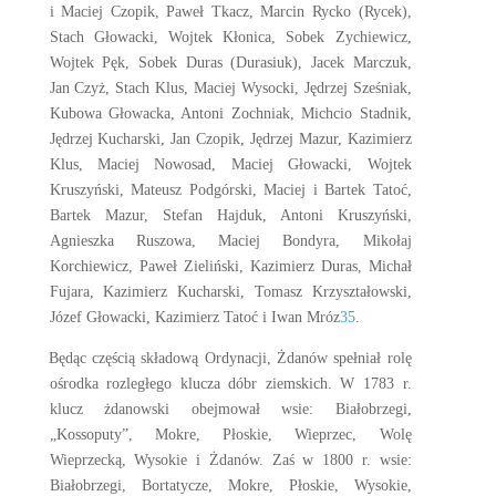
i Maciej Czopik, Paweł Tkacz, Marcin Rycko (Rycek),
Stach Głowacki, Wojtek Kłonica, Sobek Zychiewicz,
Wojtek Pęk, Sobek Duras (Durasiuk), Jacek Marczuk,
Jan Czyż, Stach Klus, Maciej Wysocki, Jędrzej Sześniak,
Kubowa Głowacka, Antoni Zochniak, Michcio Stadnik,
Jędrzej Kucharski, Jan Czopik, Jędrzej Mazur, Kazimierz
Klus, Maciej Nowosad, Maciej Głowacki, Wojtek
Kruszyński, Mateusz Podgórski, Maciej i Bartek Tatoć,
Bartek Mazur, Stefan Hajduk, Antoni Kruszyński,
Agnieszka Ruszowa, Maciej Bondyra, Mikołaj
Korchiewicz, Paweł Zieliński, Kazimierz Duras, Michał
Fujara, Kazimierz Kucharski, Tomasz Krzyształowski,
Józef Głowacki, Kazimierz Tatoć i Iwan Mróz
35
.
Będąc częścią składową Ordynacji, Żdanów spełniał rolę
ośrodka rozległego klucza dóbr ziemskich. W 1783 r.
klucz żdanowski obejmował wsie: Białobrzegi,
„Kossoputy”, Mokre, Płoskie, Wieprzec, Wolę
Wieprzecką, Wysokie i Żdanów. Zaś w 1800 r. wsie:
Białobrzegi, Bortatycze, Mokre, Płoskie, Wysokie,