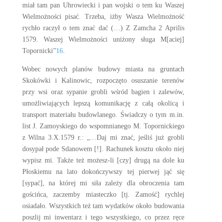
miał tam pan Uhrowiecki i pan wojski o tem ku Waszej
Wielmożności pisać. Trzeba, iżby Wasza Wielmożność
rychło raczył o tem znać dać (…) Z Zamcha 2 Aprilis
1579. Waszej Wielmożności uniżony sługa M[aciej]
Topornicki”
16
.
Wobec nowych planów budowy miasta na gruntach
Skokówki i Kalinowic, rozpoczęto osuszanie terenów
przy wsi oraz sypanie grobli wśród bagien i zalewów,
umożliwiających lepszą komunikację z całą okolicą i
transport materiału budowlanego. Świadczy o tym m.in.
list J. Zamoyskiego do wspomnianego M. Topornickiego
z Wilna 3.X.1579 r.: „…Daj mi znać, jeśliś już grobli
dosypał pode Sdanowem [!]. Rachunek kosztu około niej
wypisz mi. Także też możesz-li [czy] drugą na dole ku
Płoskiemu na lato dokończywszy tej pierwej jąć się
[sypać], na której mi siła zależy dla obroczenia tam
gościńca, zaczemby miasteczko [tj. Zamość] rychlej
osiadało. Wszystkich też tam wydatków około budowania
poszlij mi inwentarz i tego wszystkiego, co przez ręce