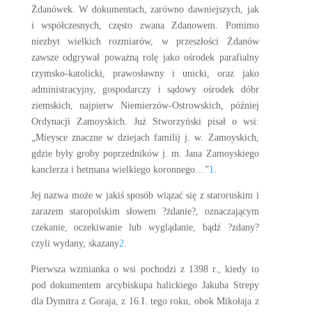
Żdanówek. W dokumentach, zarówno dawniejszych, jak
i współczesnych, często zwana Zdanowem. Pomimo
niezbyt wielkich rozmiarów, w przeszłości Żdanów
zawsze odgrywał poważną rolę jako ośrodek parafialny
rzymsko-katolicki, prawosławny i unicki, oraz jako
administracyjny, gospodarczy i sądowy ośrodek dóbr
ziemskich, najpierw Niemierzów-Ostrowskich, później
Ordynacji Zamoyskich. Już Stworzyński pisał o wsi:
„Mieysce znaczne w dziejach familij j. w. Zamoyskich,
gdzie były groby poprzedników j. m. Jana Zamoyskiego
kanclerza i hetmana wielkiego koronnego…”
1
.
Jej nazwa może w jakiś sposób wiązać się z staroruskim i
zarazem staropolskim słowem ?żdanie?, oznaczającym
czekanie, oczekiwanie lub wyglądanie, bądź ?zdany?
czyli wydany, skazany
2
.
Pierwsza wzmianka o wsi pochodzi z 1398 r., kiedy to
pod dokumentem arcybiskupa halickiego Jakuba Strepy
dla Dymitra z Goraja, z 16.I. tego roku, obok Mikołaja z