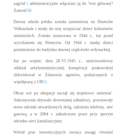
zagród i administracyjnie włączono ją do ?wsi głównej?
Zamość
50
.
Dawna szkoła polska została zamieniona na Deutsche
Volksschule i miały do niej uczęszczać dzieci kolonistów
niemieckich. Została zniszczona w 1944 r., tuż przed
wycofaniem się Niemców. Od 1944 r. naukę dzieci
przeniesiono do budynku dawnej rządcówki ordynackiej.
Już po wojnie, dnia 28.VI.1945 r., sześcioosobowy
oddział antykomunistycznej konspiracji poakowskiej
zlikwidował w Żdanowie agentów, podejrzanych o
współpracę z UB
51
.
Obraz wsi po okupacji zaczął się stopniowo zmieniać.
Sukcesywnie ubywało drewnianej zabudowy, powstawały
nowe odcinki utwardzonych dróg, założono telefony, sieć
gazową, a w 2004 r. zakończono prace przy sporym
odcinku sieci kanalizacyjnej.
Wśród prac inwestycyjnych zwraca uwagę również