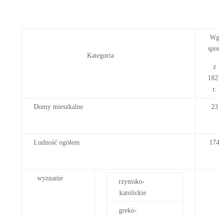
W
spis
Kategoria
z
182
r.
Domy mieszkalne
23
Ludność ogółem
17
wyznanie
rzymsko-
katolickie
greko-