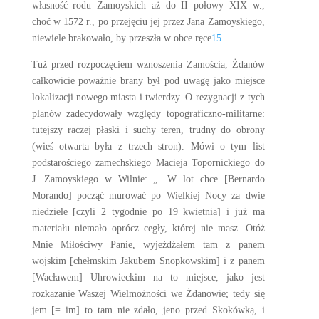
własność rodu Zamoyskich aż do II połowy XIX w.,
choć w 1572 r., po przejęciu jej przez Jana Zamoyskiego,
niewiele brakowało, by przeszła w obce ręce
15
.
Tuż przed rozpoczęciem wznoszenia Zamościa, Żdanów
całkowicie poważnie brany był pod uwagę jako miejsce
lokalizacji nowego miasta i twierdzy. O rezygnacji z tych
planów zadecydowały względy topograficzno-militarne:
tutejszy raczej płaski i suchy teren, trudny do obrony
(wieś otwarta była z trzech stron). Mówi o tym list
podstarościego zamechskiego Macieja Topornickiego do
J. Zamoyskiego w Wilnie: „…W lot chce [Bernardo
Morando] począć murować po Wielkiej Nocy za dwie
niedziele [czyli 2 tygodnie po 19 kwietnia] i już ma
materiału niemało oprócz cegły, której nie masz. Otóż
Mnie Miłościwy Panie, wyjeżdżałem tam z panem
wojskim [chełmskim Jakubem Snopkowskim] i z panem
[Wacławem] Uhrowieckim na to miejsce, jako jest
rozkazanie Waszej Wielmożności we Żdanowie; tedy się
jem [= im] to tam nie zdało, jeno przed Skokówką, i