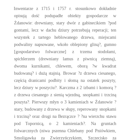
Inwentarze z 1715 i 1757 r. stosunkowo dokładnie
opisują dość podupadłe obiekty gospodarcze w
Żdanowie: drewniany, stary dwór z gabinecikiem ?pod
gontami, lecz w dachu dziury potrzebują reperacji; ten
wszystek z tartego heblowanego drzewa, miejscami
podwaliny napsowane, wkoło oblepiony gliną?, gumno
[gospodarstwo folwarczne] z trzema stodołami,
spichlerzem (drewniany lamus z piwnicą ziemną),
dwoma kurnikami, chlewem, oborą ?w kwadrat
budowaną? i dużą stajnią. Browar ?z drzewa ciesanego,
częścią dranicami podbity i słomą na ostatek poszyty,
lecz dziury w poszyciu?. Karczma z 2 izbami i komorą ?
z drzewa ciesanego z sienią wjezdną, snopkami i trzciną
poszyta?. Pierwszy młyn o 3 kamieniach w Żdanowie ?
stary, budowany z drzewa w słupy, reperowany snopkami
i trzciną? oraz drugi na Bezrączce ? ?na wierzchu stawu
pod Topornicą, o 2 kamieniach?. Na gruntach
folwarcznych (niwa pszenna Chlebany pod Pniówkiem,
Smoligawka za Zwierzyńczykiem, Szczecisko za