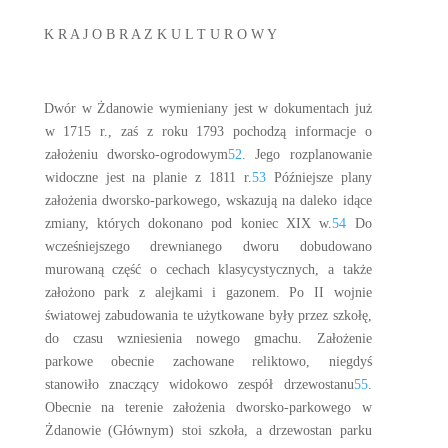
K R A J O B R A Z K U L T U R O W Y
Dwór w Żdanowie wymieniany jest w dokumentach już
w 1715 r., zaś z roku 1793 pochodzą informacje o
założeniu dworsko-ogrodowym
52
. Jego rozplanowanie
widoczne jest na planie z 1811 r.
53
Późniejsze plany
założenia dworsko-parkowego, wskazują na daleko idące
zmiany, których dokonano pod koniec XIX w.
54
Do
wcześniejszego drewnianego dworu dobudowano
murowaną część o cechach klasycystycznych, a także
założono park z alejkami i gazonem. Po II wojnie
światowej zabudowania te użytkowane były przez szkołę,
do czasu wzniesienia nowego gmachu. Założenie
parkowe obecnie zachowane reliktowo, niegdyś
stanowiło znaczący widokowo zespół drzewostanu
55
.
Obecnie na terenie założenia dworsko-parkowego w
Żdanowie (Głównym) stoi szkoła, a drzewostan parku