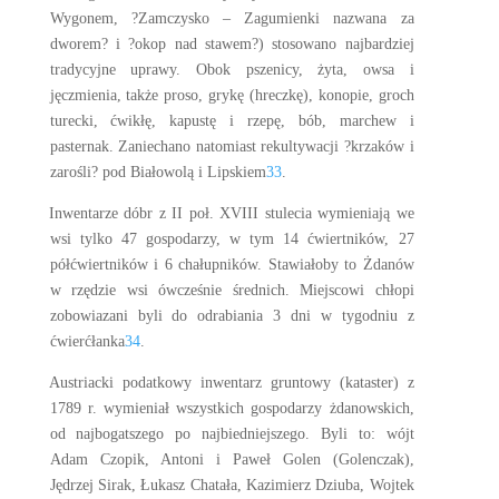
Wygonem, ?Zamczysko – Zagumienki nazwana za
dworem? i ?okop nad stawem?) stosowano najbardziej
tradycyjne uprawy. Obok pszenicy, żyta, owsa i
jęczmienia, także proso, grykę (hreczkę), konopie, groch
turecki, ćwikłę, kapustę i rzepę, bób, marchew i
pasternak. Zaniechano natomiast rekultywacji ?krzaków i
zarośli? pod Białowolą i Lipskiem
33
.
Inwentarze dóbr z II poł. XVIII stulecia wymieniają we
wsi tylko 47 gospodarzy, w tym 14 ćwiertników, 27
półćwiertników i 6 chałupników. Stawiałoby to Żdanów
w rzędzie wsi ówcześnie średnich. Miejscowi chłopi
zobowiazani byli do odrabiania 3 dni w tygodniu z
ćwierćłanka
34
.
Austriacki podatkowy inwentarz gruntowy (kataster) z
1789 r. wymieniał wszystkich gospodarzy żdanowskich,
od najbogatszego po najbiedniejszego. Byli to: wójt
Adam Czopik, Antoni i Paweł Golen (Golenczak),
Jędrzej Sirak, Łukasz Chatała, Kazimierz Dziuba, Wojtek