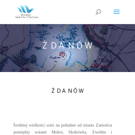
Ż D A N Ó W
Ż D A N Ó W
Średniej wielkości wieś na południe od miasta Zamościa
pomiędzy wsiami Mokre, Skokówka, Zwódne i