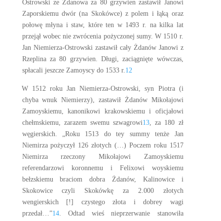
Ostrowski ze Żdanowa za 80 grzywien zastawił Janowi
Zaporskiemu dwór (na Skokówce) z polem i łąką oraz
połowę młyna i staw, które ten w 1493 r. na kilka lat
przejął wobec nie zwrócenia pożyczonej sumy. W 1510 r.
Jan Niemierza-Ostrowski zastawił cały Żdanów Janowi z
Rzeplina za 80 grzywien. Długi, zaciągnięte wówczas,
spłacali jeszcze Zamoyscy do 1533 r.
12
W 1512 roku Jan Niemierza-Ostrowski, syn Piotra (i
chyba wnuk Niemierzy), zastawił Żdanów Mikołajowi
Zamoyskiemu, kanonikowi krakowskiemu i oficjałowi
chełmskiemu, zarazem swemu szwagrowi
13
, za 180 zł
węgierskich. „Roku 1513 do tey summy tenże Jan
Niemirza pożyczył 126 złotych (…) Poczem roku 1517
Niemirza rzeczony Mikołajowi Zamoyskiemu
referendarzowi koronnemu i Felixowi woyskiemu
bełzskiemu braciom dobra Żdanów, Kalinowice i
Skokowice czyli Skokówkę za 2.000 złotych
wengierskich [!] czystego złota i dobrey wagi
przedał…”
14
. Odtad wieś nieprzerwanie stanowiła