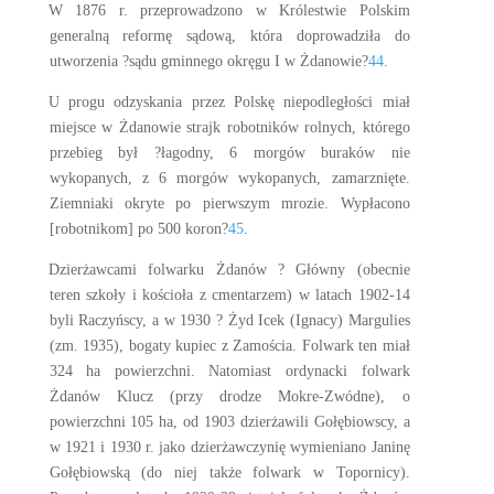
W 1876 r. przeprowadzono w Królestwie Polskim
generalną reformę sądową, która doprowadziła do
utworzenia ?sądu gminnego okręgu I w Żdanowie?
44
.
U progu odzyskania przez Polskę niepodległości miał
miejsce w Żdanowie strajk robotników rolnych, którego
przebieg był ?łagodny, 6 morgów buraków nie
wykopanych, z 6 morgów wykopanych, zamarznięte.
Ziemniaki okryte po pierwszym mrozie. Wypłacono
[robotnikom] po 500 koron?
45
.
Dzierżawcami folwarku Żdanów ? Główny (obecnie
teren szkoły i kościoła z cmentarzem) w latach 1902-14
byli Raczyńscy, a w 1930 ? Żyd Icek (Ignacy) Margulies
(zm. 1935), bogaty kupiec z Zamościa. Folwark ten miał
324 ha powierzchni. Natomiast ordynacki folwark
Żdanów Klucz (przy drodze Mokre-Zwódne), o
powierzchni 105 ha, od 1903 dzierżawili Gołębiowscy, a
w 1921 i 1930 r. jako dzierżawczynię wymieniano Janinę
Gołębiowską (do niej także folwark w Topornicy).