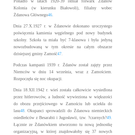
Ponadto w latach 1920-39 istniał folwark Żdanów
Kolonia (w kierunku Białowoli), filialny wobec
Żdanowa Głównego
46
.
Dnia 27.X.1927 r. w Żdanowie dokonano uroczystego
poświęcenia kamienia węgielnego pod nowy budynek
szkolny. Szkoła ta miała być 7-klasowa i była jedyną
nowozbudowaną w tym okresie na całym obszarze
dzisiejszej gminy Zamość
47
.
Podczas kampanii 1939 r. Żdanów został zajęty przez
Niemców w dniu 14 września, wraz z Zamościem.
Rozpoczęła się noc okupacji.
Dnia 18.XII.1942 r. wieś została całkowicie wysiedlona
przez hitlerowców, a ludność wywieziona w większości
do obozu przejściowego w Zamościu lub uciekła do
lasu
48
. Okupanci sprowadzili do Żdanowa niemieckich
osiedleńców z Besarabii i Jugosławii, tzw. ?czarnych?
49
.
Łącznie ze Żdanówkiem utworzono tu nową jednostkę
organizacyjną, w której znajdowałoby się 37 nowych