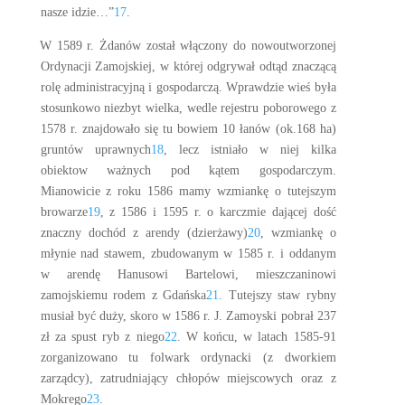
nasze idzie…”
17
.
W 1589 r. Żdanów został włączony do nowoutworzonej
Ordynacji Zamojskiej, w której odgrywał odtąd znaczącą
rolę administracyjną i gospodarczą. Wprawdzie wieś była
stosunkowo niezbyt wielka, wedle rejestru poborowego z
1578 r. znajdowało się tu bowiem 10 łanów (ok.168 ha)
gruntów uprawnych
18
, lecz istniało w niej kilka
obiektow ważnych pod kątem gospodarczym.
Mianowicie z roku 1586 mamy wzmiankę o tutejszym
browarze
19
, z 1586 i 1595 r. o karczmie dającej dość
znaczny dochód z arendy (dzierżawy)
20
, wzmiankę o
młynie nad stawem, zbudowanym w 1585 r. i oddanym
w arendę Hanusowi Bartelowi, mieszczaninowi
zamojskiemu rodem z Gdańska
21
. Tutejszy staw rybny
musiał być duży, skoro w 1586 r. J. Zamoyski pobrał 237
zł za spust ryb z niego
22
. W końcu, w latach 1585-91
zorganizowano tu folwark ordynacki (z dworkiem
zarządcy), zatrudniający chłopów miejscowych oraz z
Mokrego
23
.