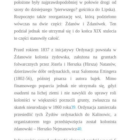
położone były najprawdopodobniej w połowie drogi od
szosy do dzisiejszego ?pierwszego? gościńca do Lipska).
Rozpoczęto także reorganizację wsi, którą podzielono
wówczas na dwie części: Żdanów i Żdanówek. Ten
podział jednak nie utrzymał się i do końca XIX stulecia
te części stanowiły całość.
Przed rokiem 1837 z inicjatywy Ordynacji powstała w
Żdanowie kolonia żydowska, założona na gruntach
folwarcznych przez Józefa i Herszka (Hirsza) Natanów,
dzierżawców dóbr ordynackich, oraz Salomona Ettingera
(1802-56), później pisarza i autora bajek. Mimo
finansowego poparcia jednak nie utrzymała się, gdyż
osadzeni na lichej ziemi i nie nawykli do uprawy roli
koloniści w większości porzucili grunty, zwłaszcza na
skutek nieurodzaju w 1860 roku
39
. Ordynacja zamierzała
przesiedlić tych Żydów ordynackich do Kalinowic, a
organizatorem tego przedsięwzięcia został kolonista
żdanowski – Herszko Nejmanowicz
40
.