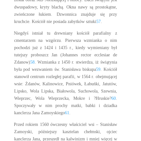
dwuspadowy, kryty blachą. Okna nawy są prostokątne,
zwieńczone łukiem. Dzwonnica znajduje się przy
kruchcie. Kościół nie posiada zabytków sztuki
57
.
Niegdyś istniał tu drewniany kościół parafialny z
cmentarzem na wzgórzu. Pierwsza wzmianka o nim
pochodzi już z 1424 i 1435 r., kiedy wymieniany był
tutejszy proboszcz Jan (Johannes rector ecclesiae de
Zdanow)
58
. Wzmianka z 1450 r. stwierdza, iż świątynia
była pod wezwaniem św. Stanisława biskupa
59
. Kościół
stanowił centrum rozległej parafii, w 1564 r. obejmującej
wsie: Żdanów, Kalinowice, Pniówek, Łabuńki, Jatutów,
Lipsko, Wola Lipska, Białowola, Suchowola, Szewnia,
Wieprzec, Wola Wieprzecka, Mokre i ?Hruskie?
60
.
Spoczywały w nim prochy matki, babki i dziadka
kanclerza Jana Zamoyskiego
61
.
Przed rokiem 1560 ówczesny właściciel wsi – Stanisław
Zamoyski, późniejszy kasztelan chełmski, ojciec
kanclerza Jana, przeszedł na kalwinizm i mniej więcej w