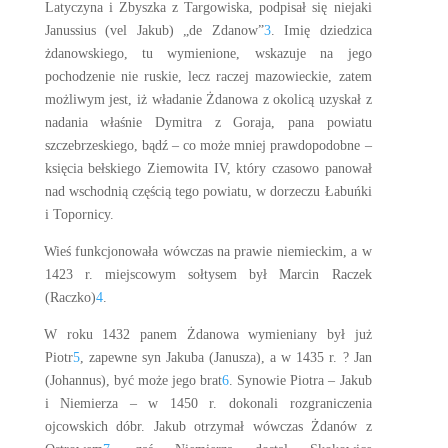
Latyczyna i Zbyszka z Targowiska, podpisał się niejaki
Janussius (vel Jakub) „de Zdanow”
3
. Imię dziedzica
żdanowskiego, tu wymienione, wskazuje na jego
pochodzenie nie ruskie, lecz raczej mazowieckie, zatem
możliwym jest, iż władanie Żdanowa z okolicą uzyskał z
nadania właśnie Dymitra z Goraja, pana powiatu
szczebrzeskiego, bądź – co może mniej prawdopodobne –
księcia bełskiego Ziemowita IV, który czasowo panował
nad wschodnią częścią tego powiatu, w dorzeczu Łabuńki
i Topornicy.
Wieś funkcjonowała wówczas na prawie niemieckim, a w
1423 r. miejscowym sołtysem był Marcin Raczek
(Raczko)
4
.
W roku 1432 panem Żdanowa wymieniany był już
Piotr
5
, zapewne syn Jakuba (Janusza), a w 1435 r. ? Jan
(Johannus), być może jego brat
6
. Synowie Piotra – Jakub
i Niemierza – w 1450 r. dokonali rozgraniczenia
ojcowskich dóbr. Jakub otrzymał wówczas Żdanów z