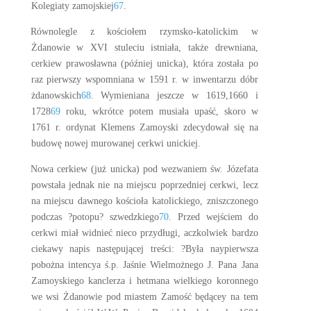
Kolegiaty zamojskiej
67
.
Równolegle z kościołem rzymsko-katolickim w
Żdanowie w XVI stuleciu istniała, także drewniana,
cerkiew prawosławna (później unicka), która została po
raz pierwszy wspomniana w 1591 r. w inwentarzu dóbr
żdanowskich
68
. Wymieniana jeszcze w 1619,1660 i
1728
69
roku, wkrótce potem musiała upaść, skoro w
1761 r. ordynat Klemens Zamoyski zdecydował się na
budowę nowej murowanej cerkwi unickiej.
Nowa cerkiew (już unicka) pod wezwaniem św. Józefata
powstała jednak nie na miejscu poprzedniej cerkwi, lecz
na miejscu dawnego kościoła katolickiego, zniszczonego
podczas ?potopu? szwedzkiego
70
. Przed wejściem do
cerkwi miał widnieć nieco przydługi, aczkolwiek bardzo
ciekawy napis następującej treści: ?Była naypierwsza
pobożna intencya ś.p. Jaśnie Wielmożnego J. Pana Jana
Zamoyskiego kanclerza i hetmana wielkiego koronnego
we wsi Żdanowie pod miastem Zamość będącey na tem