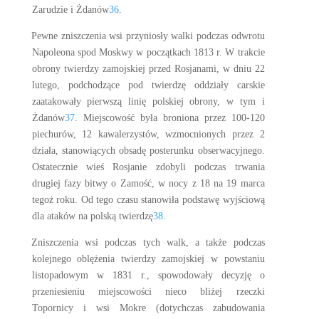
Zarudzie i Żdanów
36
.
Pewne zniszczenia wsi przyniosły walki podczas odwrotu
Napoleona spod Moskwy w początkach 1813 r. W trakcie
obrony twierdzy zamojskiej przed Rosjanami, w dniu 22
lutego, podchodzące pod twierdzę oddziały carskie
zaatakowały pierwszą linię polskiej obrony, w tym i
Żdanów
37
. Miejscowość była broniona przez 100-120
piechurów, 12 kawalerzystów, wzmocnionych przez 2
działa, stanowiących obsadę posterunku obserwacyjnego.
Ostatecznie wieś Rosjanie zdobyli podczas trwania
drugiej fazy bitwy o Zamość, w nocy z 18 na 19 marca
tegoż roku. Od tego czasu stanowiła podstawę wyjściową
dla ataków na polską twierdzę
38
.
Zniszczenia wsi podczas tych walk, a także podczas
kolejnego oblężenia twierdzy zamojskiej w powstaniu
listopadowym w 1831 r., spowodowały decyzję o
przeniesieniu miejscowości nieco bliżej rzeczki
Topornicy i wsi Mokre (dotychczas zabudowania