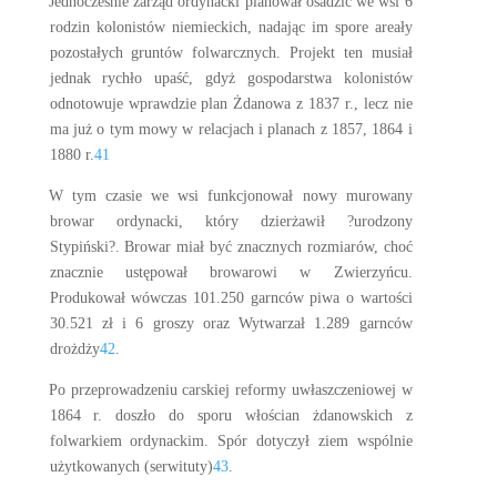
Jednocześnie zarząd ordynacki planował osadzić we wsi 6
rodzin kolonistów niemieckich, nadając im spore areały
pozostałych gruntów folwarcznych. Projekt ten musiał
jednak rychło upaść, gdyż gospodarstwa kolonistów
odnotowuje wprawdzie plan Żdanowa z 1837 r., lecz nie
ma już o tym mowy w relacjach i planach z 1857, 1864 i
1880 r.
41
W tym czasie we wsi funkcjonował nowy murowany
browar ordynacki, który dzierżawił ?urodzony
Stypiński?. Browar miał być znacznych rozmiarów, choć
znacznie ustępował browarowi w Zwierzyńcu.
Produkował wówczas 101.250 garnców piwa o wartości
30.521 zł i 6 groszy oraz Wytwarzał 1.289 garnców
drożdży
42
.
Po przeprowadzeniu carskiej reformy uwłaszczeniowej w
1864 r. doszło do sporu włościan żdanowskich z
folwarkiem ordynackim. Spór dotyczył ziem wspólnie
użytkowanych (serwituty)
43
.