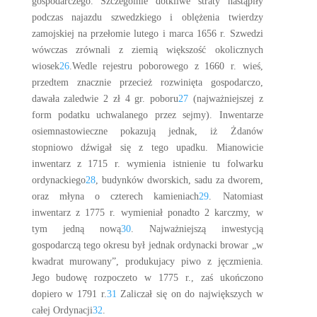
gospodarczego. Szczególnie dotkliwe straty nastąpiły
podczas najazdu szwedzkiego i oblężenia twierdzy
zamojskiej na przełomie lutego i marca 1656 r. Szwedzi
wówczas zrównali z ziemią większość okolicznych
wiosek
26
.Wedle rejestru poborowego z 1660 r. wieś,
przedtem znacznie przecież rozwinięta gospodarczo,
dawała zaledwie 2 zł 4 gr. poboru
27
(najważniejszej z
form podatku uchwalanego przez sejmy). Inwentarze
osiemnastowieczne pokazują jednak, iż Żdanów
stopniowo dźwigał się z tego upadku. Mianowicie
inwentarz z 1715 r. wymienia istnienie tu folwarku
ordynackiego
28
, budynków dworskich, sadu za dworem,
oraz młyna o czterech kamieniach
29
. Natomiast
inwentarz z 1775 r. wymieniał ponadto 2 karczmy, w
tym jedną nową
30
. Najważniejszą inwestycją
gospodarczą tego okresu był jednak ordynacki browar „w
kwadrat murowany”, produkujacy piwo z jęczmienia.
Jego budowę rozpoczeto w 1775 r., zaś ukończono
dopiero w 1791 r.
31
Zaliczał się on do największych w
całej Ordynacji
32
.