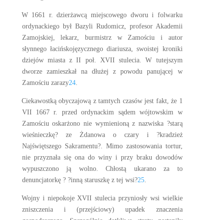
W 1661 r. dzierżawcą miejscowego dworu i folwarku
ordynackiego był Bazyli Rudomicz, profesor Akademii
Zamojskiej, lekarz, burmistrz w Zamościu i autor
słynnego łacińskojęzycznego diariusza, swoistej kroniki
dziejów miasta z II poł. XVII stulecia. W tutejszym
dworze zamieszkał na dłużej z powodu panującej w
Zamościu zarazy
24
.
Ciekawostką obyczajową z tamtych czasów jest fakt, że 1
VII 1667 r. przed ordynackim sądem wójtowskim w
Zamościu oskarżono nie wymienioną z nazwiska ?starą
wieśnieczkę? ze Żdanowa o czary i ?kradzież
Najświętszego Sakramentu?. Mimo zastosowania tortur,
nie przyznała się ona do winy i przy braku dowodów
wypuszczono ją wolno. Chłostą ukarano za to
denuncjatorkę ? ?inną staruszkę z tej wsi?
25
.
Wojny i niepokoje XVII stulecia przyniosły wsi wielkie
zniszczenia i (przejściowy) upadek znaczenia