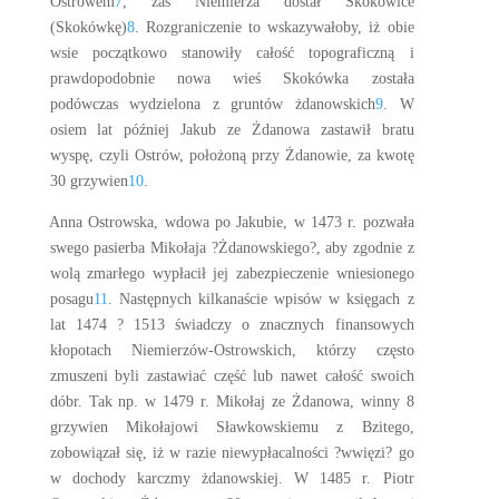
Ostrowem
7
, zaś Niemierza dostał Skokowice
(Skokówkę)
8
. Rozgraniczenie to wskazywałoby, iż obie
wsie początkowo stanowiły całość topograficzną i
prawdopodobnie nowa wieś Skokówka została
podówczas wydzielona z gruntów żdanowskich
9
. W
osiem lat później Jakub ze Żdanowa zastawił bratu
wyspę, czyli Ostrów, położoną przy Żdanowie, za kwotę
30 grzywien
10
.
Anna Ostrowska, wdowa po Jakubie, w 1473 r. pozwała
swego pasierba Mikołaja ?Żdanowskiego?, aby zgodnie z
wolą zmarłego wypłacił jej zabezpieczenie wniesionego
posagu
11
. Następnych kilkanaście wpisów w księgach z
lat 1474 ? 1513 świadczy o znacznych finansowych
kłopotach Niemierzów-Ostrowskich, którzy często
zmuszeni byli zastawiać część lub nawet całość swoich
dóbr. Tak np. w 1479 r. Mikołaj ze Żdanowa, winny 8
grzywien Mikołajowi Sławkowskiemu z Bzitego,
zobowiązał się, iż w razie niewypłacalności ?wwięzi? go
w dochody karczmy żdanowskiej. W 1485 r. Piotr