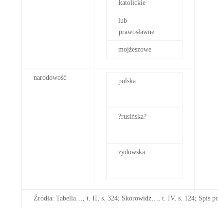
katolickie
lub
prawosławne
mojżeszowe
narodowość
polska
?rusińska?
żydowska
Źródła: Tabella…, t. II, s. 324; Skorowidz…, t. IV, s. 124; Spis 