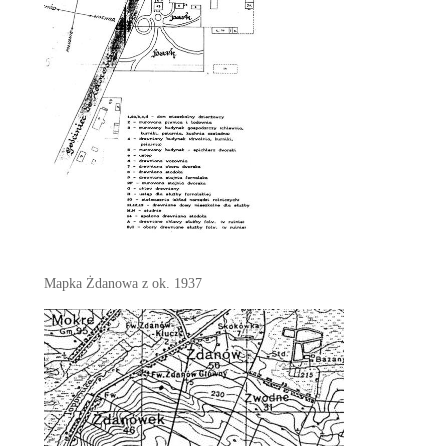
Mapka Żdanowa z ok. 1937