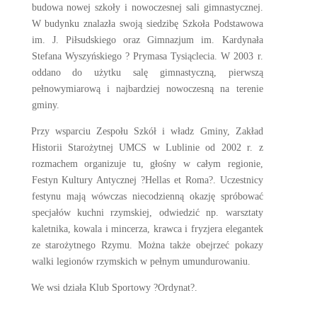
budowa nowej szkoły i nowoczesnej sali gimnastycznej.
W budynku znalazła swoją siedzibę Szkoła Podstawowa
im. J. Piłsudskiego oraz Gimnazjum im. Kardynała
Stefana Wyszyńskiego ? Prymasa Tysiąclecia. W 2003 r.
oddano do użytku salę gimnastyczną, pierwszą
pełnowymiarową i najbardziej nowoczesną na terenie
gminy.
Przy wsparciu Zespołu Szkół i władz Gminy, Zakład
Historii Starożytnej UMCS w Lublinie od 2002 r. z
rozmachem organizuje tu, głośny w całym regionie,
Festyn Kultury Antycznej ?Hellas et Roma?. Uczestnicy
festynu mają wówczas niecodzienną okazję spróbować
specjałów kuchni rzymskiej, odwiedzić np. warsztaty
kaletnika, kowala i mincerza, krawca i fryzjera elegantek
ze starożytnego Rzymu. Można także obejrzeć pokazy
walki legionów rzymskich w pełnym umundurowaniu.
We wsi działa Klub Sportowy ?Ordynat?.