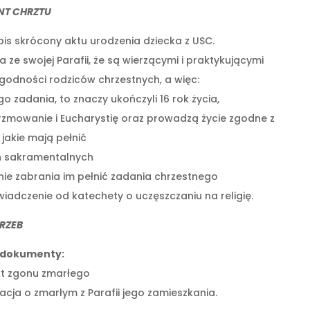
T CHRZTU
pis skrócony aktu urodzenia dziecka z USC.
ze swojej Parafii, że są wierzącymi i praktykującymi
godności rodziców chrzestnych, a więc:
o zadania, to znaczy ukończyli 16 rok życia,
ierzmowanie i Eucharystię oraz prowadzą życie zgodne z
jakie mają pełnić
h sakramentalnych
nie zabrania im pełnić zadania chrzestnego
adczenie od katechety o uczęszczaniu na religię.
RZEB
dokumenty:
kt zgonu zmarłego
acja o zmarłym z Parafii jego zamieszkania.