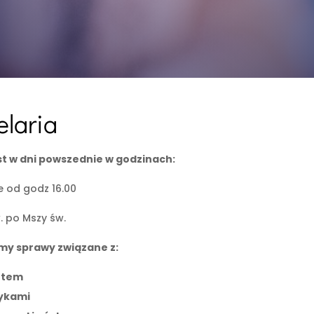
laria
st w dni powszednie w godzinach:
 od godz 16.00
w. po Mszy św.
my sprawy związane z:
ztem
ykami