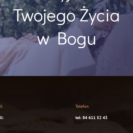
Twojego Życia
w Bogu
il
Telefon
l:
tel: 84 611 52 43