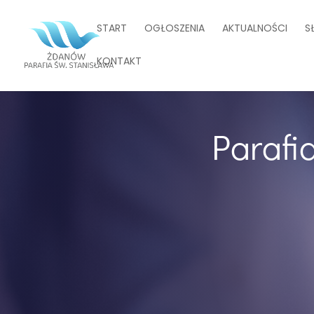
START
OGŁOSZENIA
AKTUALNOŚCI
S
KONTAKT
Parafi