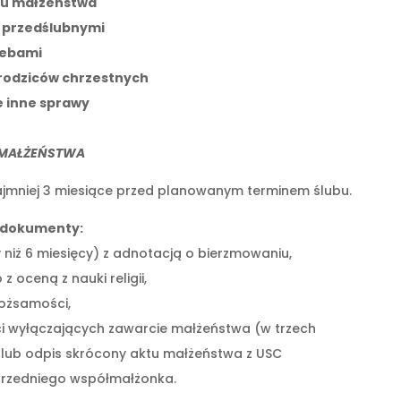
tu małżeństwa
 przedślubnymi
ebami
rodziców chrzestnych
e inne sprawy
MAŁŻEŃSTWA
zyajmniej 3 miesiące przed planowanym terminem ślubu.
dokumenty:
y niż 6 miesięcy) z adnotacją o bierzmowaniu,
 oceną z nauki religii,
ożsamości,
ci wyłączających zawarcie małżeństwa (w trzech
lub odpis skrócony aktu małżeństwa z USC
rzedniego współmałżonka.