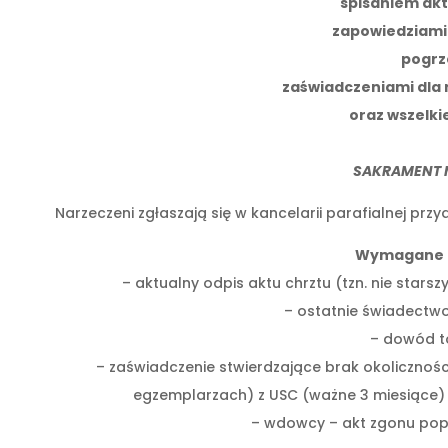
spisaniem ak
zapowiedziami
pogrz
zaświadczeniami dla 
oraz wszelki
SAKRAMENT 
Narzeczeni zgłaszają się w kancelarii parafialnej pr
Wymagane 
– aktualny odpis aktu chrztu (tzn. nie starsz
– ostatnie świadectwo z
– dowód t
– zaświadczenie stwierdzające brak okolicznoś
egzemplarzach) z USC (ważne 3 miesiące) 
– wdowcy – akt zgonu pop