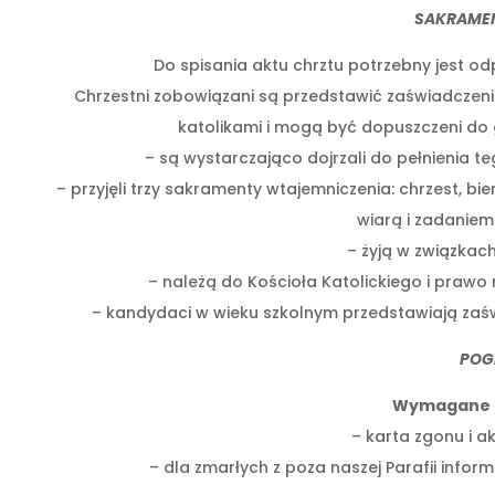
SAKRAMEN
Do spisania aktu chrztu potrzebny jest od
Chrzestni zobowiązani są przedstawić zaświadczenia 
katolikami i mogą być dopuszczeni do 
– są wystarczająco dojrzali do pełnienia teg
– przyjęli trzy sakramenty wtajemniczenia: chrzest, b
wiarą i zadaniem 
– żyją w związkac
– należą do Kościoła Katolickiego i prawo 
– kandydaci w wieku szkolnym przedstawiają zaświ
POG
Wymagane 
– karta zgonu i a
– dla zmarłych z poza naszej Parafii inform