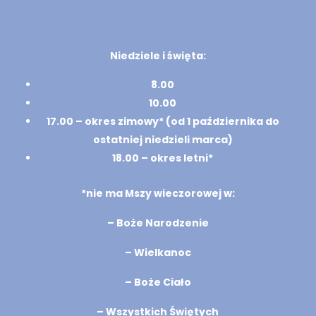
Niedziele i święta:
8.00
10.00
17.00 – okres zimowy* (od 1 października do
ostatniej niedzieli marca)
18.00 – okres letni*
*nie ma Mszy wieczorowej w:
– Boże Narodzenie
– Wielkanoc
– Boże Ciało
– Wszystkich Świętych