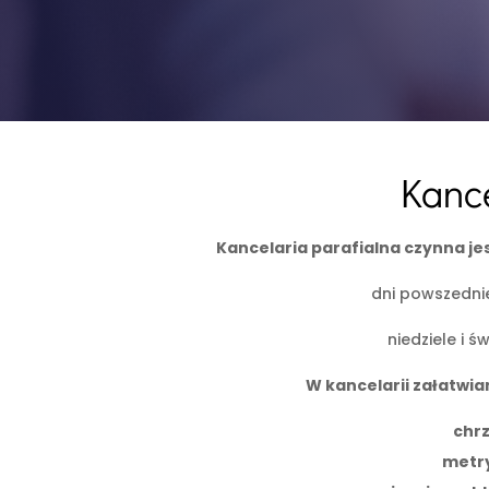
Kance
Kancelaria parafialna czynna je
dni powszednie
niedziele i ś
W kancelarii załatwia
chr
metr