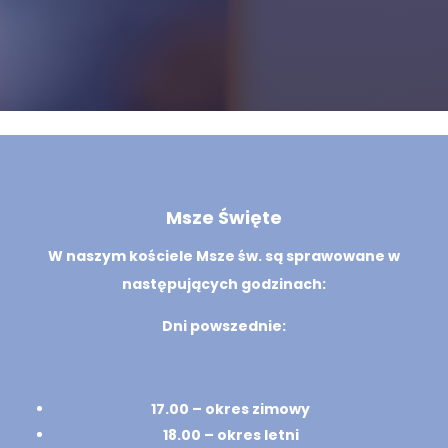
Msze Święte
W naszym kościele Msze św. są sprawowane w
następujących godzinach:
Dni powszednie:
17.00 – okres zimowy
18.00 – okres letni