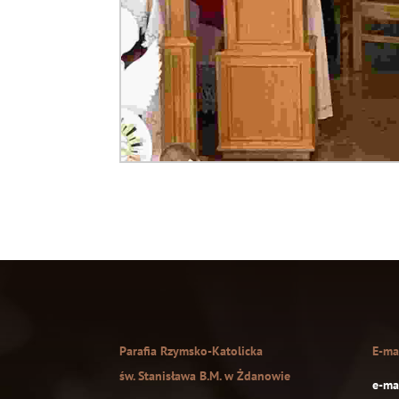
Parafia Rzymsko-Katolicka
E-ma
św. Stanisława B.M. w Żdanowie
e-mai