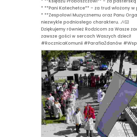
* **Księdzu Proboszczowi** – za pasterską 
* **Pani Katechetce** – za trud włożony w p
* **Zespołowi Muzycznemu oraz Panu Organi
niezwykle podniosłego charakteru. 🎶⌨️
Dziękujemy również Rodzicom za Wasze zaa
zawsze gości w sercach Waszych dzieci!
#RocznicaKomunii #ParafiaŻdanów #Wspó