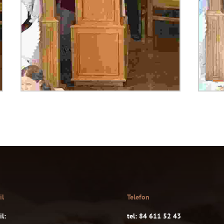
il
Telefon
l:
tel: 84 611 52 43