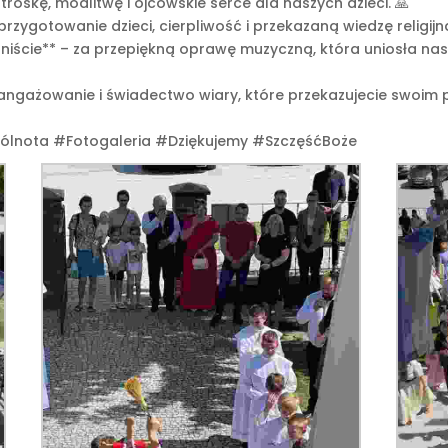
troskę, modlitwę i ojcowskie serce dla naszych dzieci. 🙏
rzygotowanie dzieci, cierpliwość i przekazaną wiedzę religijną
ście** – za przepiękną oprawę muzyczną, która uniosła nasze
ngażowanie i świadectwo wiary, które przekazujecie swoim 
lnota #Fotogaleria #Dziękujemy #SzczęśćBoże