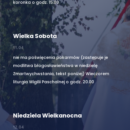
koronka o godz. 15.00
Wielka Sobota
11.04
nie ma poświęcenia pokarmów (zastępuje je
modlitwa błogosławieństwa w niedzielę
Zmartwychwstania, tekst poniżej) Wieczorem
liturgia Wigilii Paschalnej o godz. 20.00
Niedziela Wielkanocna
12.04