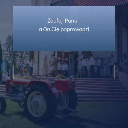
Zaufaj Panu -
a On Cię poprowadzi
.
.