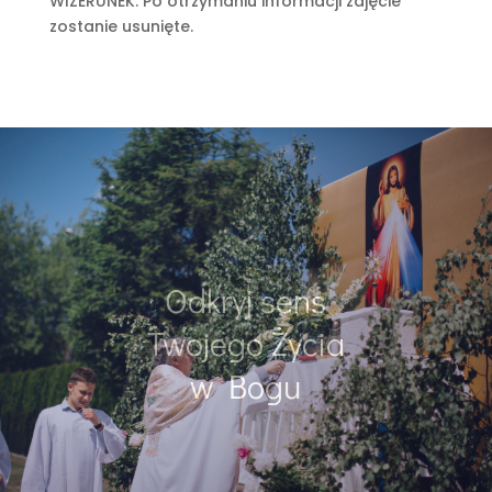
WIZERUNEK. Po otrzymaniu informacji zdjęcie
zostanie usunięte.
Odkryj sens
Twojego Życia
w Bogu