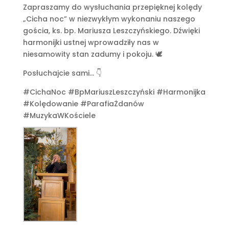
Zapraszamy do wysłuchania przepięknej kolędy
„Cicha noc” w niezwykłym wykonaniu naszego
gościa, ks. bp. Mariusza Leszczyńskiego. Dźwięki
harmonijki ustnej wprowadziły nas w
niesamowity stan zadumy i pokoju. 🕊️
Posłuchajcie sami… 👇
#CichaNoc #BpMariuszLeszczyński #Harmonijka
#Kolędowanie #ParafiaŻdanów
#MuzykaWKościele