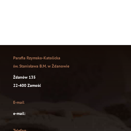
Parafia Rzymsko-Katolicka
św. Stanisława B.M. w Żdanowie
Żdanów 135
22-400 Zamość
E-mail
e-mail:
Telefon