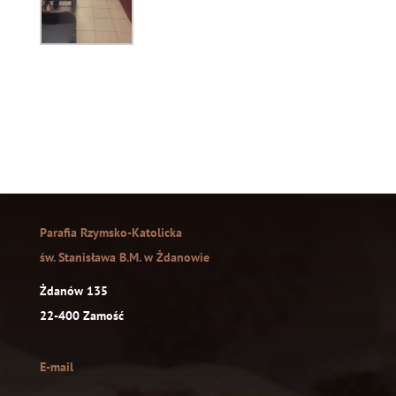
Parafia Rzymsko-Katolicka
św. Stanisława B.M. w Żdanowie
Żdanów 135
22-400 Zamość
E-mail